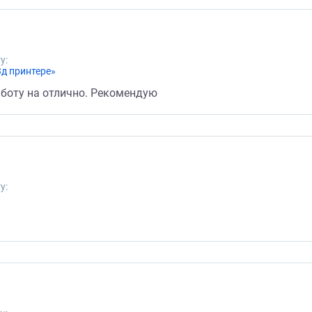
у:
3д принтере»
боту на отлично. Рекомендую
у: