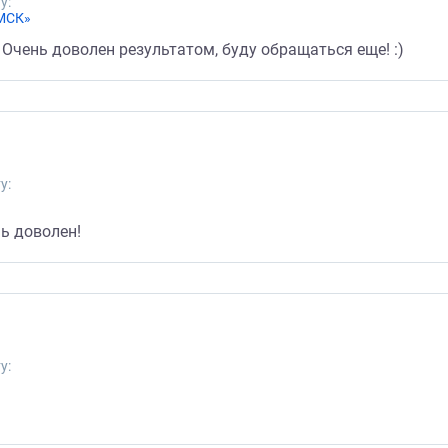
у:
 МСК»
Очень доволен результатом, буду обращаться еще! :)
у:
нь доволен!
у: