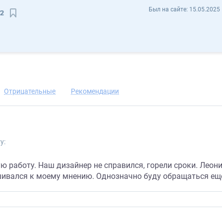
Леонид Лебедев lebedev412 - Отзывы
Был на сайте:
15.05.2025 
2
Сохранить контакт
Отрицательные
Рекомендации
у:
 работу. Наш дизайнер не справился, горели сроки. Леони
шивался к моему мнению. Однозначно буду обращаться ещ