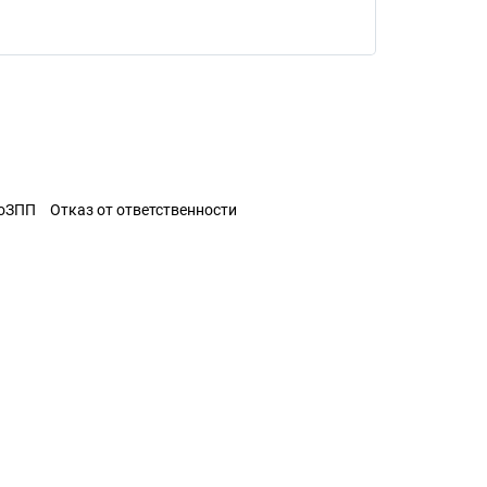
ЗоЗПП
Отказ от ответственности