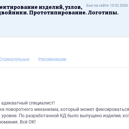
делий, узлов, механизмов. Цифровые двойники. Прототипировани
Был на сайте:
10.02.2026 
ектирование изделий, узлов,
двойники. Прототипирование. Логотипы.
ь контакт
Отрицательные
Рекомендации
, адекватный специалист!
ке поворотного механизма, который может фиксироваться
уровне. По разработанной КД было выпущено изделие, ко
юминия. Всё ОК!