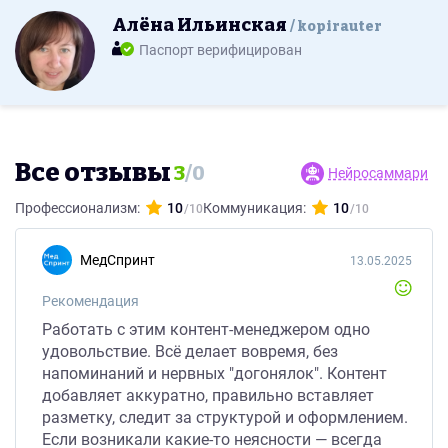
Алёна Ильинская
kopirauter
Паспорт верифицирован
Все отзывы
3
/
0
Нейросаммари
Профессионализм:
10
Коммуникация:
10
МедСпринт
13.05.2025
Рекомендация
Работать с этим контент-менеджером одно
удовольствие. Всё делает вовремя, без
напоминаний и нервных "догонялок". Контент
добавляет аккуратно, правильно вставляет
разметку, следит за структурой и оформлением.
Если возникали какие-то неясности — всегда