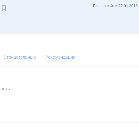
BogdanMundial donbogdan - Отзывы
Был на сайте:
22.01.2018 
Сохранить контакт
Отрицательные
Рекомендации
асть: