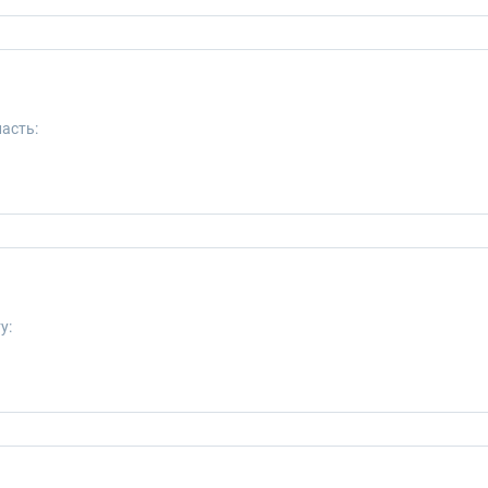
асть:
у: