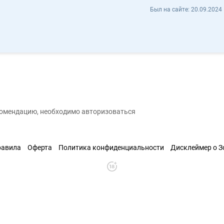
Игорь Прищепо dgo123 - Отзывы
Был на сайте:
20.09.2024 
охранить контакт
екомендацию, необходимо авторизоваться
равила
Оферта
Политика конфиденциальности
Дисклеймер о 