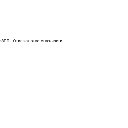
ЗоЗПП
Отказ от ответственности