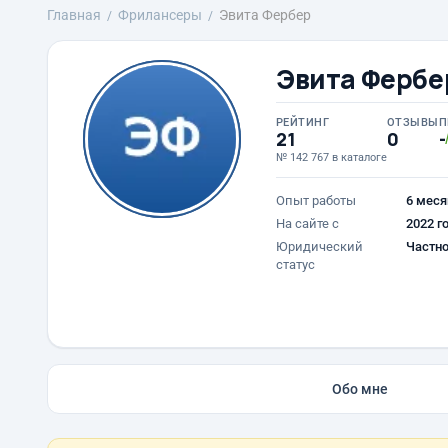
Главная
Фрилансеры
Эвита Фербер
Эвита Фербе
РЕЙТИНГ
ОТЗЫВЫ
П
21
0
-
№ 142 767 в каталоге
Опыт работы
6 меся
На сайте с
2022 г
Юридический
Частно
статус
Обо мне