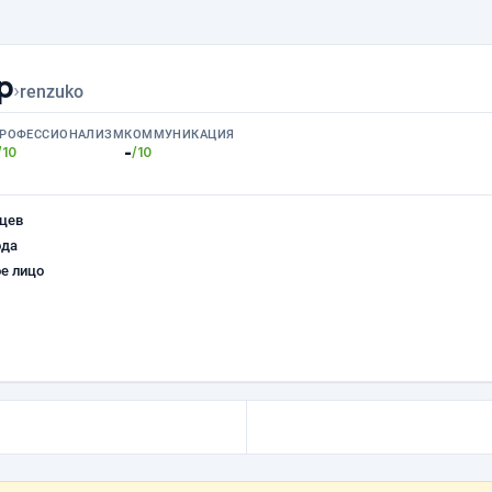
р
›
renzuko
РОФЕССИОНАЛИЗМ
КОММУНИКАЦИЯ
-
/10
/10
цев
ода
е лицо