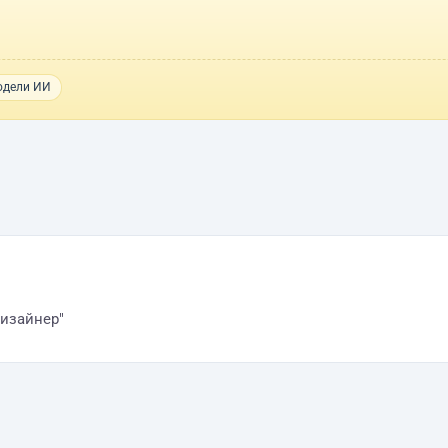
одели ИИ
дизайнер"