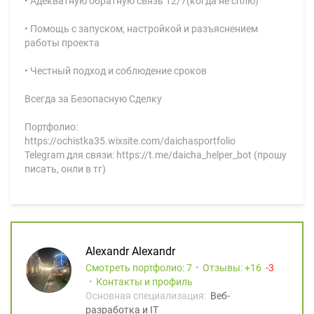
• Адекватную обратную связь 12/7(когда не сплю)
• Помощь с запуском, настройкой и разъяснением
работы проекта
• Честный подход и соблюдение сроков
Всегда за Безопасную Сделку
Портфолио:
https://ochistka35.wixsite.com/daichasportfolio
Telegram для связи: https://t.me/daicha_helper_bot (прошу
писать, онли в тг)
Alexandr Alexandr
Смотреть портфолио: 7
Отзывы:
16
3
Контакты и профиль
Основная специализация:
Веб-
разработка и IT