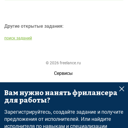
Другие открытые задания:
поиск заданий
© 2026 freelance.ru
Сервисы
Помощь
Вам нужно нанять фрилансера
Поиск
для работы?
Правила
Зарегистрируйтесь, создайте задание и получите
Оферта
предложения от исполнителей. Или найдите
исполнителя по навыкам и специализации
Политика конфиденциальности