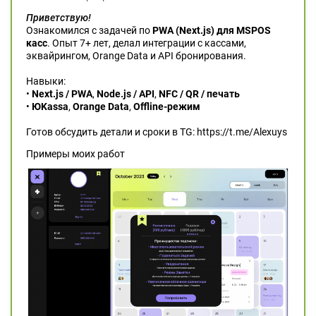
Приветствую!
Ознакомился с задачей по
PWA (Next.js) для MSPOS
касс
. Опыт 7+ лет, делал интеграции с кассами,
эквайрингом, Orange Data и API бронирования.
Навыки:
•
Next.js / PWA
,
Node.js / API
,
NFC / QR / печать
•
ЮKassa
,
Orange Data
,
Offline-режим
Готов обсудить детали и сроки в TG: https://t.me/Alexuys
Примеры моих работ