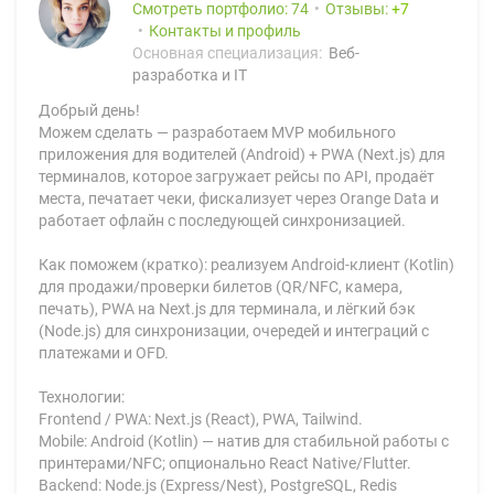
Смотреть портфолио: 74
Отзывы:
7
Контакты и профиль
Основная специализация:
Веб-
разработка и IT
Добрый день!
Можем сделать — разработаем MVP мобильного
приложения для водителей (Android) + PWA (Next.js) для
терминалов, которое загружает рейсы по API, продаёт
места, печатает чеки, фискализует через Orange Data и
работает офлайн с последующей синхронизацией.
Как поможем (кратко): реализуем Android-клиент (Kotlin)
для продажи/проверки билетов (QR/NFC, камера,
печать), PWA на Next.js для терминала, и лёгкий бэк
(Node.js) для синхронизации, очередей и интеграций с
платежами и OFD.
Технологии:
Frontend / PWA: Next.js (React), PWA, Tailwind.
Mobile: Android (Kotlin) — натив для стабильной работы с
принтерами/NFC; опционально React Native/Flutter.
Backend: Node.js (Express/Nest), PostgreSQL, Redis