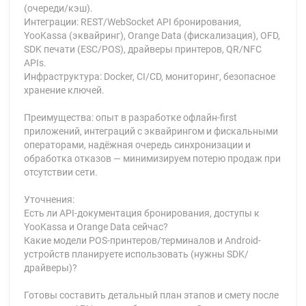
(очереди/кэш).
Интеграции: REST/WebSocket API бронирования,
YooKassa (эквайринг), Orange Data (фискализация), OFD,
SDK печати (ESC/POS), драйверы принтеров, QR/NFC
APIs.
Инфраструктура: Docker, CI/CD, мониторинг, безопасное
хранение ключей.
Преимущества: опыт в разработке офлайн-first
приложений, интеграций с эквайрингом и фискальными
операторами, надёжная очередь синхронизации и
обработка отказов — минимизируем потерю продаж при
отсутствии сети.
Уточнения:
Есть ли API-документация бронирования, доступы к
YooKassa и Orange Data сейчас?
Какие модели POS-принтеров/терминалов и Android-
устройств планируете использовать (нужны SDK/
драйверы)?
Готовы составить детальный план этапов и смету после