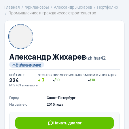
Главная
Фрилансеры
Александр Жихарев
Портфолио
Промышленное и гражданское строительство
Александр Жихарев
›
zhihar42
Нейросаммари
РЕЙТИНГ
ОТЗЫВЫ
ПРОФЕССИОНАЛИЗМ
КОММУНИКАЦИЯ
224
7
-
-
/10
/10
№ 5 489 в каталоге
Город
Санкт-Петербург
На сайте с
2015 года
Начать диалог