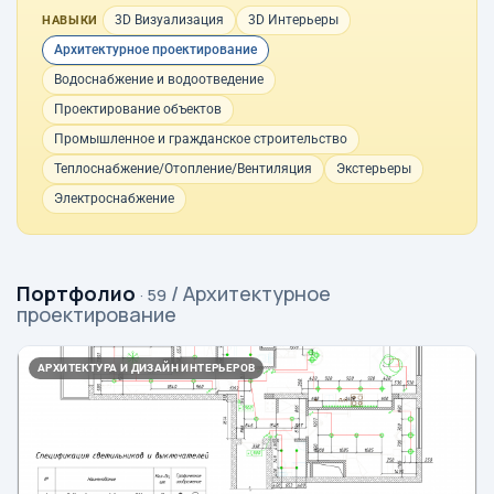
3D Визуализация
3D Интерьеры
НАВЫКИ
Архитектурное проектирование
Водоснабжение и водоотведение
Проектирование объектов
Промышленное и гражданское строительство
Теплоснабжение/Отопление/Вентиляция
Экстерьеры
Электроснабжение
Портфолио
/ Архитектурное
· 59
проектирование
АРХИТЕКТУРА И ДИЗАЙН ИНТЕРЬЕРОВ