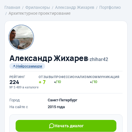
Главная
Фрилансеры
Александр Жихарев
Портфолио
Архитектурное проектирование
Александр Жихарев
›
zhihar42
Нейросаммари
РЕЙТИНГ
ОТЗЫВЫ
ПРОФЕССИОНАЛИЗМ
КОММУНИКАЦИЯ
224
7
-
-
/10
/10
№ 5 489 в каталоге
Город
Санкт-Петербург
На сайте с
2015 года
Начать диалог