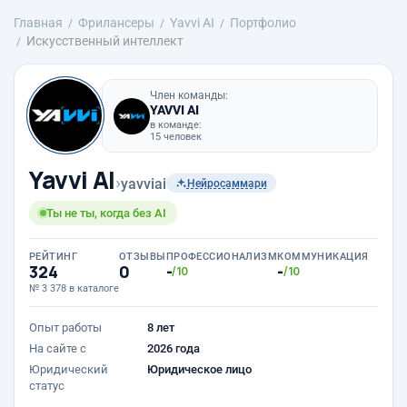
Главная
Фрилансеры
Yavvi AI
Портфолио
Искусственный интеллект
Член команды:
YAVVI AI
в команде:
15 человек
Yavvi AI
›
yavviai
Нейросаммари
Ты не ты, когда без AI
РЕЙТИНГ
ОТЗЫВЫ
ПРОФЕССИОНАЛИЗМ
КОММУНИКАЦИЯ
324
0
-
-
/10
/10
№ 3 378 в каталоге
Опыт работы
8 лет
На сайте с
2026 года
Юридический
Юридическое лицо
статус