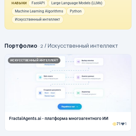
FastAPI
Large Language Models (LLMs)
НАВЫКИ
Machine Learning Algorithms
Python
Искусственный интеллект
Портфолио
/ Искусственный интеллект
· 2
ИСКУССТВЕННЫЙ ИНТЕЛЛЕКТ
FractalAgents.ai - платформа многоагентного ИИ
71
1