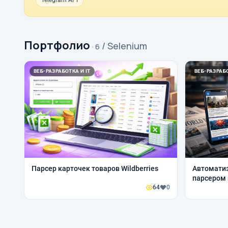
Telegram API
Портфолио
/ Selenium
· 6
ВЕБ-РАЗРАБОТКА И IT
ВЕБ-РАЗРАБО
Парсер карточек товаров Wildberries
Автоматиз
парсером 
64
0
обработк