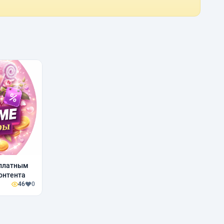
 платным
онтента
46
0