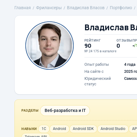
Главная
Фрилансеры
Владислав Власов
Портфолио
Владислав В
РЕЙТИНГ
ОТЗЫВЫ
П
90
0
-
/
№ 24 175 в каталоге
Опыт работы
4 года
На сайте с
2025 г
Юридический
Самоз
статус
Веб-разработка и IT
РАЗДЕЛЫ
1С
Android
Android SDK
Android Studio
AP
НАВЫКИ