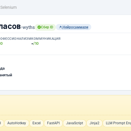
Selenium
ласов
›
wyths
Сбер ID
Нейросаммари
РОФЕССИОНАЛИЗМ
КОММУНИКАЦИЯ
-
10
/10
ода
анятый
I
AutoHotkey
Excel
FastAPI
JavaScript
Jinja2
LLM Prompt Eng