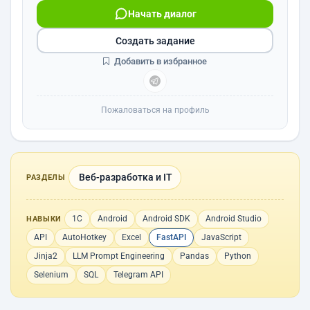
Начать диалог
Создать задание
Добавить в избранное
Пожаловаться на профиль
Веб-разработка и IT
РАЗДЕЛЫ
1С
Android
Android SDK
Android Studio
НАВЫКИ
API
AutoHotkey
Excel
FastAPI
JavaScript
Jinja2
LLM Prompt Engineering
Pandas
Python
Selenium
SQL
Telegram API