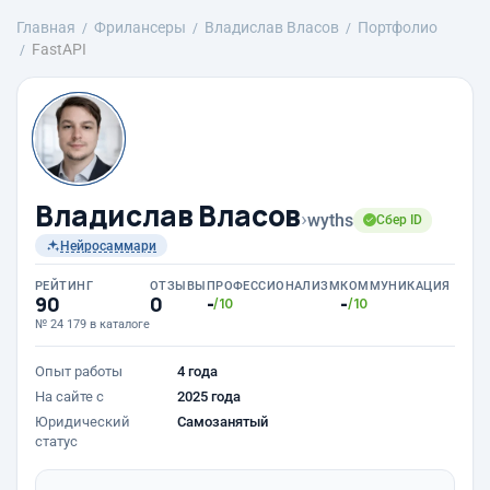
Главная
Фрилансеры
Владислав Власов
Портфолио
FastAPI
Владислав Власов
›
wyths
Сбер ID
Нейросаммари
РЕЙТИНГ
ОТЗЫВЫ
ПРОФЕССИОНАЛИЗМ
КОММУНИКАЦИЯ
90
0
-
-
/10
/10
№ 24 179 в каталоге
Опыт работы
4 года
На сайте с
2025 года
Юридический
Самозанятый
статус