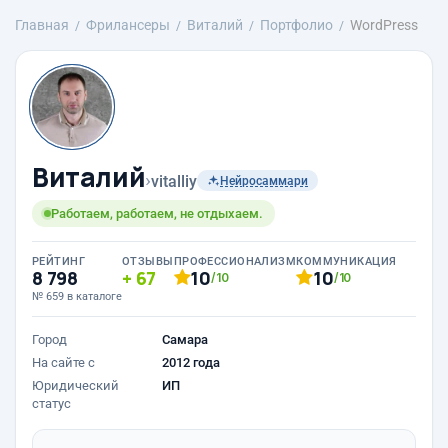
Главная
Фрилансеры
Виталий
Портфолио
WordPress
Виталий
›
vitalliy
Нейросаммари
Работаем, работаем, не отдыхаем.
РЕЙТИНГ
ОТЗЫВЫ
ПРОФЕССИОНАЛИЗМ
КОММУНИКАЦИЯ
8 798
67
10
10
/10
/10
№ 659 в каталоге
Город
Самара
На сайте с
2012 года
Юридический
ИП
статус