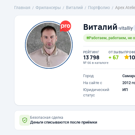
Главная
Фрилансеры
Виталий
Портфолио
Apex Ateli
Виталий
›
vitalliy
Работаем, работаем, не 
РЕЙТИНГ
ОТЗЫВЫ
ПРОФ
13 798
67
1
№ 66 в каталоге
Город
Самар
На сайте с
2012 г
Юридический
ИП
статус
Безопасная сделка
Деньги списываются после приёмки