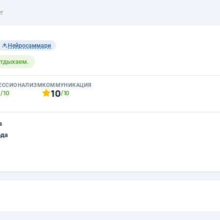
er
Нейросаммари
отдыхаем.
ЕССИОНАЛИЗМ
КОММУНИКАЦИЯ
0
10
/10
/10
а
ода