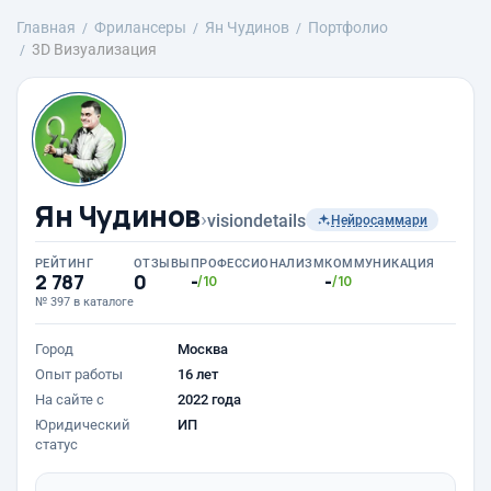
Главная
Фрилансеры
Ян Чудинов
Портфолио
3D Визуализация
Ян Чудинов
›
visiondetails
Нейросаммари
РЕЙТИНГ
ОТЗЫВЫ
ПРОФЕССИОНАЛИЗМ
КОММУНИКАЦИЯ
2 787
0
-
-
/10
/10
№ 397 в каталоге
Город
Москва
Опыт работы
16 лет
На сайте с
2022 года
Юридический
ИП
статус