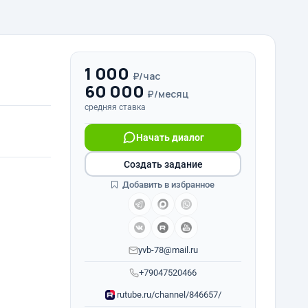
1 000
₽/час
60 000
₽/месяц
средняя ставка
Начать диалог
Создать задание
Добавить в избранное
yvb-78@mail.ru
+79047520466
rutube.ru/channel/846657/