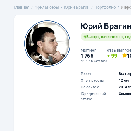
Главная
Фрилансеры
Юрий Брагин
Портфолио
Инфо
Юрий Браги
Быстро, качественно, не
РЕЙТИНГ
ОТЗЫВЫ
ПРО
1 766
99
1
№ 952 в каталоге
Город
Волгог
Опыт работы
12 лет
На сайте с
2014 г
Юридический
Самоз
статус