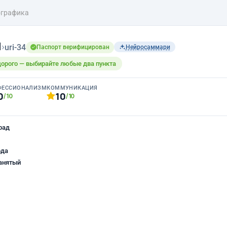
графика
н
›
uri-34
Паспорт верифицирован
Нейросаммари
дорого — выбирайте любые два пункта
ФЕССИОНАЛИЗМ
КОММУНИКАЦИЯ
0
10
/10
/10
рад
ода
анятый