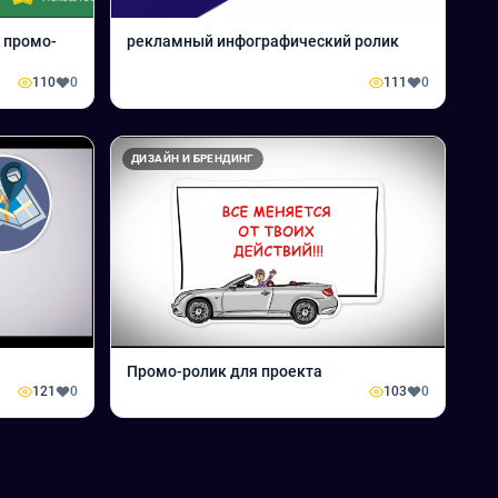
 промо-
рекламный инфографический ролик
110
0
111
0
ДИЗАЙН И БРЕНДИНГ
Промо-ролик для проекта
121
0
103
0