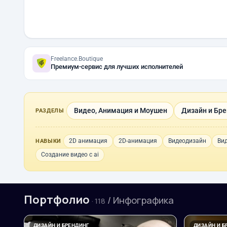
Freelance.Boutique
Премиум-сервис для лучших исполнителей
Видео, Анимация и Моушен
Дизайн и Бре
РАЗДЕЛЫ
2D анимация
2D-анимация
Видеодизайн
Ви
НАВЫКИ
Создание видео с ai
Портфолио
/ Инфографика
· 118
ДИЗАЙН И БРЕНДИНГ
ДИЗАЙН И Б