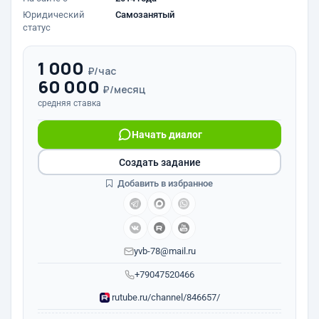
Юридический
Самозанятый
статус
1 000
₽/час
60 000
₽/месяц
средняя ставка
Начать диалог
Создать задание
Добавить в избранное
yvb-78@mail.ru
+79047520466
rutube.ru/channel/846657/