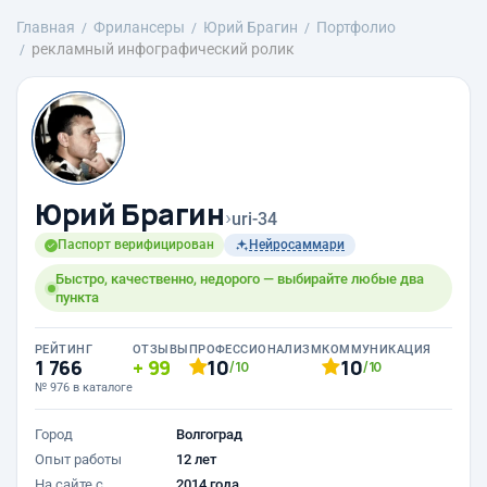
Главная
Фрилансеры
Юрий Брагин
Портфолио
рекламный инфографический ролик
Юрий Брагин
›
uri-34
Паспорт верифицирован
Нейросаммари
Быстро, качественно, недорого — выбирайте любые два
пункта
РЕЙТИНГ
ОТЗЫВЫ
ПРОФЕССИОНАЛИЗМ
КОММУНИКАЦИЯ
1 766
99
10
10
/10
/10
№ 976 в каталоге
Город
Волгоград
Опыт работы
12 лет
На сайте с
2014 года