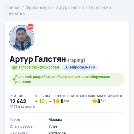
Главная
Фрилансеры
Артур Галстян
Портфолио
Верстка
Артур Галстян
›
traping1
Паспорт верифицирован
Нейросаммари
Full-stack разработчик: быстрые и масштабируемые
решения
РЕЙТИНГ
ОТЗЫВЫ
ПРОФЕССИОНАЛИЗМ
КОММУНИКАЦИЯ
12 442
10
1
8
8
/10
/10
/
№ 75 в каталоге
Город
Москва
Опыт работы
7 лет
На сайте с
2020 года