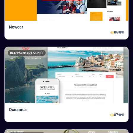
Newcar
86
0
ВЕБ-РАЗРАБОТКА И IT
Oceanica
87
0