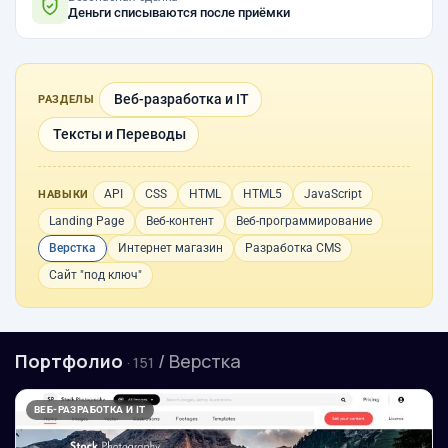
Деньги списываются после приёмки
Веб-разработка и IT
РАЗДЕЛЫ
Тексты и Переводы
API
CSS
HTML
HTML5
JavaScript
НАВЫКИ
Landing Page
Веб-контент
Веб-программирование
Верстка
Интернет магазин
Разработка CMS
Сайт "под ключ"
Портфолио
/ Верстка
· 151
ВЕБ-РАЗРАБОТКА И IT