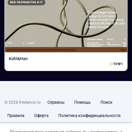
ВЕБ-РАЗРАБОТКА И IT
Kühl&Han
98
0
© 2026 freelance.ru
Сервисы
Помощь
Поиск
Правила
Оферта
Политика конфиденциальности
Дисклеймер о ЗоЗПП
Отказ от ответственности