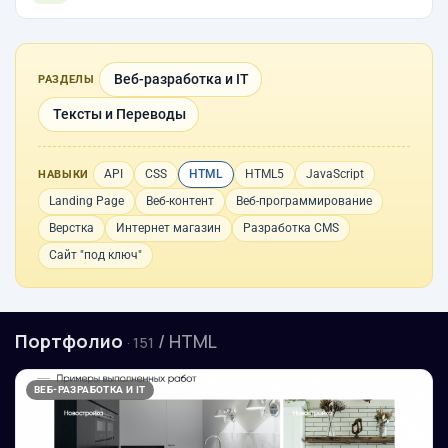
Веб-разработка и IT
РАЗДЕЛЫ
Тексты и Переводы
API
CSS
HTML
HTML5
JavaScript
НАВЫКИ
Landing Page
Веб-контент
Веб-программирование
Верстка
Интернет магазин
Разработка CMS
Сайт "под ключ"
Портфолио
/ HTML
· 151
ВЕБ-РАЗРАБОТКА И IT