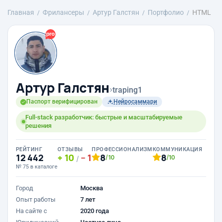
Главная
Фрилансеры
Артур Галстян
Портфолио
HTML
Артур Галстян
›
traping1
Паспорт верифицирован
Нейросаммари
Full-stack разработчик: быстрые и масштабируемые
решения
РЕЙТИНГ
ОТЗЫВЫ
ПРОФЕССИОНАЛИЗМ
КОММУНИКАЦИЯ
12 442
10
1
8
8
/10
/10
/
№ 75 в каталоге
Город
Москва
Опыт работы
7 лет
На сайте с
2020 года