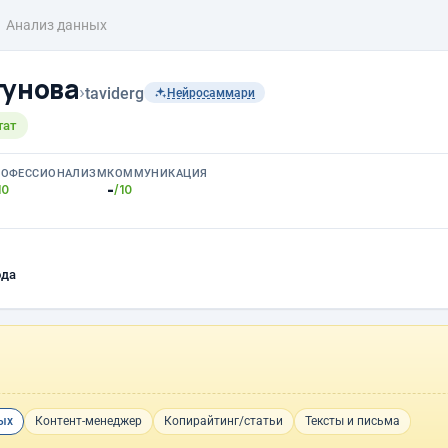
Анализ данных
гунова
›
taviderg
Нейросаммари
тат
РОФЕССИОНАЛИЗМ
КОММУНИКАЦИЯ
-
10
/10
ода
ых
Контент-менеджер
Копирайтинг/статьи
Тексты и письма