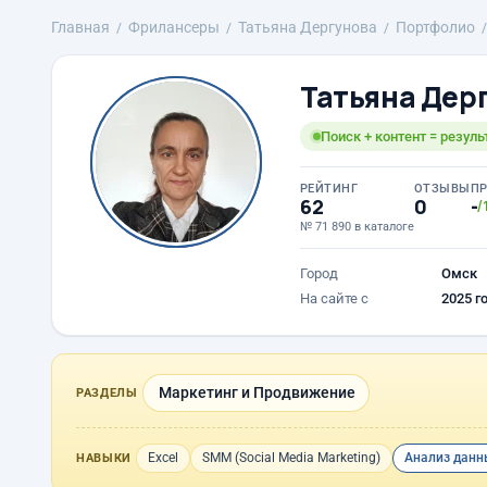
Главная
Фрилансеры
Татьяна Дергунова
Портфолио
Татьяна Дер
Поиск + контент = резуль
РЕЙТИНГ
ОТЗЫВЫ
П
62
0
-
/
№ 71 890 в каталоге
Город
Омск
На сайте с
2025 г
Маркетинг и Продвижение
РАЗДЕЛЫ
Excel
SMM (Social Media Marketing)
Анализ данн
НАВЫКИ