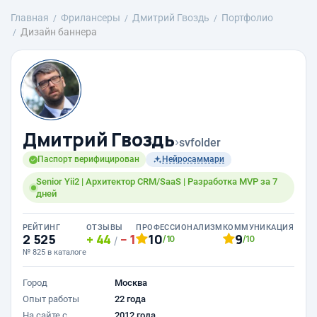
Главная
Фрилансеры
Дмитрий Гвоздь
Портфолио
Дизайн баннера
Дмитрий Гвоздь
›
svfolder
Паспорт верифицирован
Нейросаммари
Senior Yii2 | Архитектор CRM/SaaS | Разработка MVP за 7
дней
РЕЙТИНГ
ОТЗЫВЫ
ПРОФЕССИОНАЛИЗМ
КОММУНИКАЦИЯ
2 525
44
1
10
9
/10
/10
/
№ 825 в каталоге
Город
Москва
Опыт работы
22 года
На сайте с
2012 года