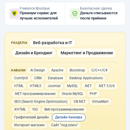
Freelance.Boutique
Безопасная сделка
Премиум-сервис для
Деньги списываются
лучших исполнителей
после приёмки
Веб-разработка и IT
РАЗДЕЛЫ
Дизайн и Брендинг
Маркетинг и Продвижение
AI Design
Apache
Bootstrap
C/C++/C#
НАВЫКИ
ComfyUI
CRM
Database
Desktop Applications
HTML
HTML5
Joomla!
MySQL
.NET
.NET 5.0/6
.NET программирование
Oracle MySQL
PHP
SEO (Search Engine Optimization)
VB.NET
VirtueMart
XHTML
Yii2
Веб-программирование
Графический дизайн
Дизайн баннера
Интернет магазин
Сайт "под ключ"