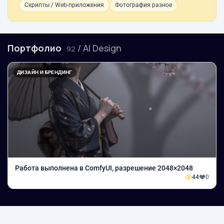
Скрипты / Web-приложения
Фотография разное
Портфолио
/ AI Design
· 92
ДИЗАЙН И БРЕНДИНГ
Работа выполнена в ComfyUI, разрешение 2048×2048
44
0