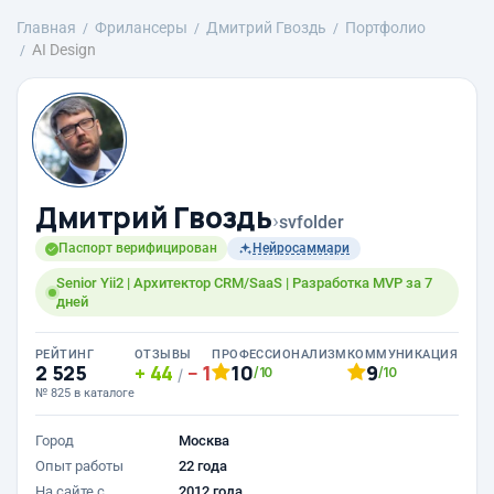
Главная
Фрилансеры
Дмитрий Гвоздь
Портфолио
AI Design
Дмитрий Гвоздь
›
svfolder
Паспорт верифицирован
Нейросаммари
Senior Yii2 | Архитектор CRM/SaaS | Разработка MVP за 7
дней
РЕЙТИНГ
ОТЗЫВЫ
ПРОФЕССИОНАЛИЗМ
КОММУНИКАЦИЯ
2 525
44
1
10
9
/10
/10
/
№ 825 в каталоге
Город
Москва
Опыт работы
22 года
На сайте с
2012 года