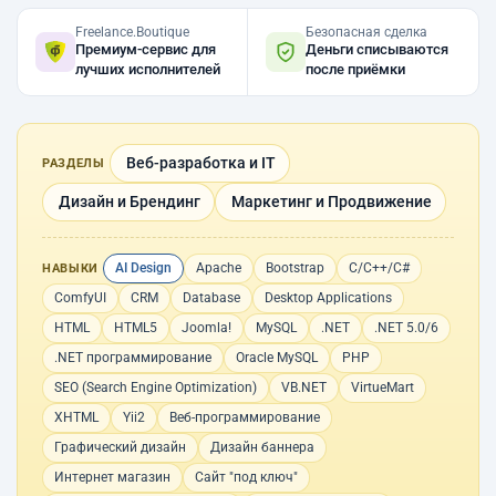
Freelance.Boutique
Безопасная сделка
Премиум-сервис для
Деньги списываются
лучших исполнителей
после приёмки
Веб-разработка и IT
РАЗДЕЛЫ
Дизайн и Брендинг
Маркетинг и Продвижение
AI Design
Apache
Bootstrap
C/C++/C#
НАВЫКИ
ComfyUI
CRM
Database
Desktop Applications
HTML
HTML5
Joomla!
MySQL
.NET
.NET 5.0/6
.NET программирование
Oracle MySQL
PHP
SEO (Search Engine Optimization)
VB.NET
VirtueMart
XHTML
Yii2
Веб-программирование
Графический дизайн
Дизайн баннера
Интернет магазин
Сайт "под ключ"