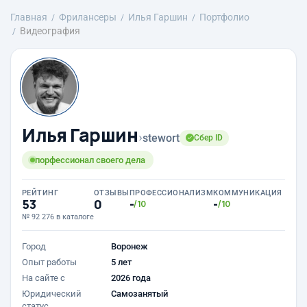
Главная
Фрилансеры
Илья Гаршин
Портфолио
Видеография
Илья Гаршин
›
stewort
Сбер ID
порфессионал своего дела
РЕЙТИНГ
ОТЗЫВЫ
ПРОФЕССИОНАЛИЗМ
КОММУНИКАЦИЯ
53
0
-
-
/10
/10
№ 92 276 в каталоге
Город
Воронеж
Опыт работы
5 лет
На сайте с
2026 года
Юридический
Самозанятый
статус