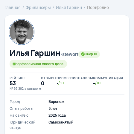
Главная
Фрилансеры
Илья Гаршин
Портфолио
Илья Гаршин
›
stewort
Сбер ID
порфессионал своего дела
РЕЙТИНГ
ОТЗЫВЫ
ПРОФЕССИОНАЛИЗМ
КОММУНИКАЦИЯ
53
0
-
-
/10
/10
№ 92 302 в каталоге
Город
Воронеж
Опыт работы
5 лет
На сайте с
2026 года
Юридический
Самозанятый
статус