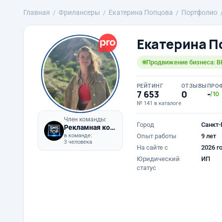
Главная
Фрилансеры
Екатерина Попцова
Портфолио
Екатерина П
Продвижение бизнеса: ВК
РЕЙТИНГ
ОТЗЫВЫ
ПРО
7 653
0
-
/10
№ 141 в каталоге
Член команды:
Город
Санкт-
Рекламная компания "SMSTOP"
в команде:
Опыт работы
9 лет
3 человека
На сайте с
2026 г
Юридический
ИП
статус