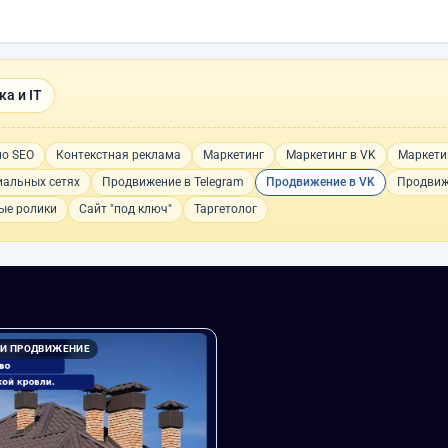
а и IT
по SEO
Контекстная реклама
Маркетинг
Маркетинг в VK
Маркети
иальных сетях
Продвижение в Telegram
Продвижение в VK
Продвиж
ые ролики
Сайт "под ключ"
Таргетолог
 И ПРОДВИЖЕНИЕ