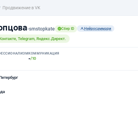
Продвижение в VK
опцова
›
smstopkate
Сбер ID
Нейросаммари
онтакте, Telegram, Яндекс.Директ.
ФЕССИОНАЛИЗМ
КОММУНИКАЦИЯ
-
/10
Петербург
ода