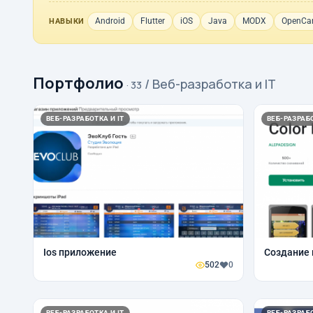
Android
Flutter
iOS
Java
MODX
OpenCar
НАВЫКИ
Портфолио
/ Веб-разработка и IT
· 33
ВЕБ-РАЗРАБОТКА И IT
ВЕБ-РАЗРАБО
Ios приложение
Создание
502
0
ВЕБ-РАЗРАБОТКА И IT
ВЕБ-РАЗРАБО