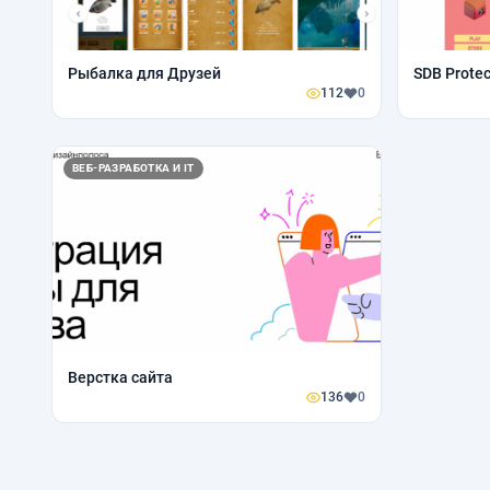
Рыбалка для Друзей
SDB Protec
112
0
ВЕБ-РАЗРАБОТКА И IT
Верстка сайта
136
0