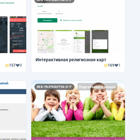
Интерактивная религиозная карт
157
0
169
1
ВЕБ-РАЗРАБОТКА И IT