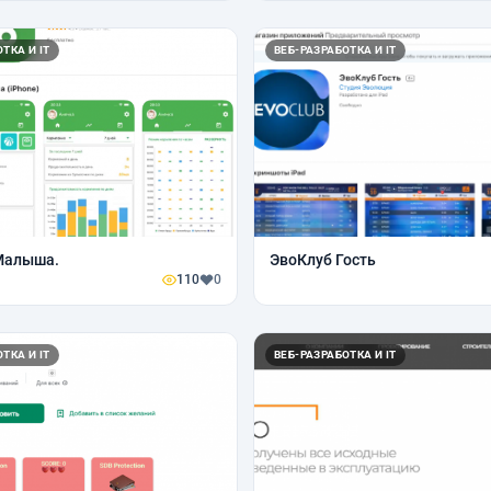
ТКА И IT
ВЕБ-РАЗРАБОТКА И IT
Малыша.
ЭвоКлуб Гость
110
0
ТКА И IT
ВЕБ-РАЗРАБОТКА И IT