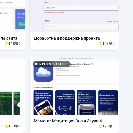
ла сайта
Доработка и поддержка проекта
118
0
157
0
ВЕБ-РАЗРАБОТКА И IT
Момент: Медитация Сна и Звуки 4+
139
0
128
0