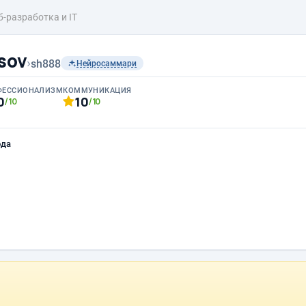
б-разработка и IT
sov
›
sh888
Нейросаммари
ФЕССИОНАЛИЗМ
КОММУНИКАЦИЯ
0
10
/10
/10
ода