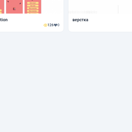
tion
верстка
126
0