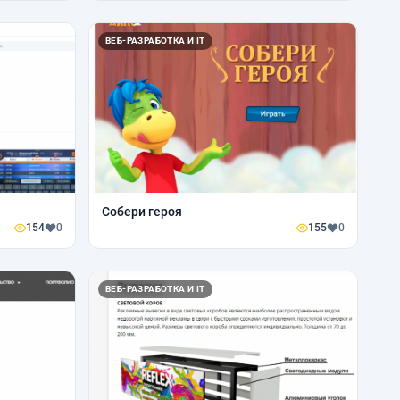
ВЕБ-РАЗРАБОТКА И IT
Собери героя
154
0
155
0
ВЕБ-РАЗРАБОТКА И IT