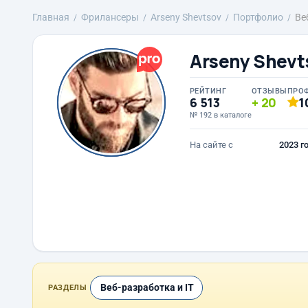
Главная
Фрилансеры
Arseny Shevtsov
Портфолио
Ве
Arseny Shevt
РЕЙТИНГ
ОТЗЫВЫ
ПРО
6 513
20
1
№ 192 в каталоге
На сайте с
2023 г
Веб-разработка и IT
РАЗДЕЛЫ