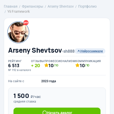
Главная
Фрилансеры
Arseny Shevtsov
Портфолио
Yii Framework
Arseny Shevtsov
›
sh888
Нейросаммари
РЕЙТИНГ
ОТЗЫВЫ
ПРОФЕССИОНАЛИЗМ
КОММУНИКАЦИЯ
6 513
20
10
10
/10
/10
№ 192 в каталоге
На сайте с
2023 года
1 500
₽/час
средняя ставка
Начать диалог