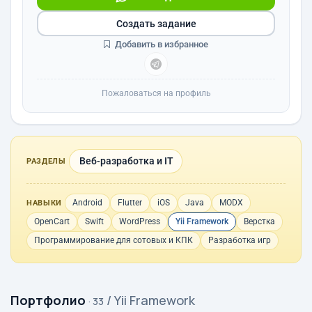
Создать задание
Добавить в избранное
Пожаловаться на профиль
Веб-разработка и IT
РАЗДЕЛЫ
Android
Flutter
iOS
Java
MODX
НАВЫКИ
OpenCart
Swift
WordPress
Yii Framework
Верстка
Программирование для сотовых и КПК
Разработка игр
Портфолио
/ Yii Framework
· 33