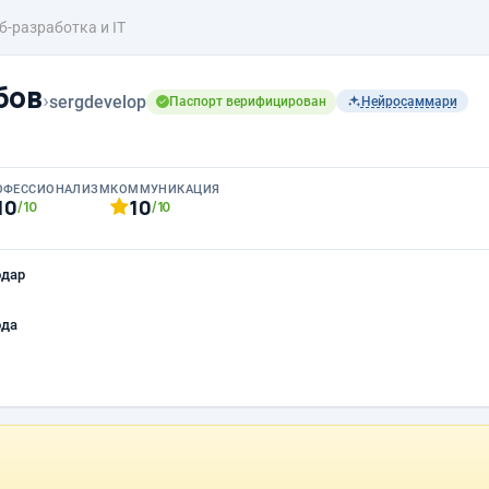
б-разработка и IT
бов
›
sergdevelop
Паспорт верифицирован
Нейросаммари
ОФЕССИОНАЛИЗМ
КОММУНИКАЦИЯ
10
10
/10
/10
одар
ода