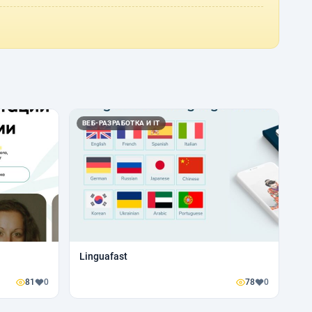
ВЕБ-РАЗРАБОТКА И IT
Linguafast
81
0
78
0