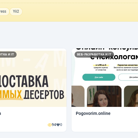
ress
Yii2
ТКА И IT
ВЕБ-РАЗРАБОТКА И IT
m
Pogovorim.online
94
0