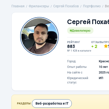
Главная
Фрилансеры
Сергей Похабов
Портфолио
Ве
Сергей Поха
Девелоперю
РЕЙТИНГ
ОТЗЫВЫ
ПР
883
2
№ 1 428 в каталоге
Город
Красн
Опыт работы
10 лет
На сайте с
2025 г
Юридический
ИП
статус
Веб-разработка и IT
РАЗДЕЛЫ