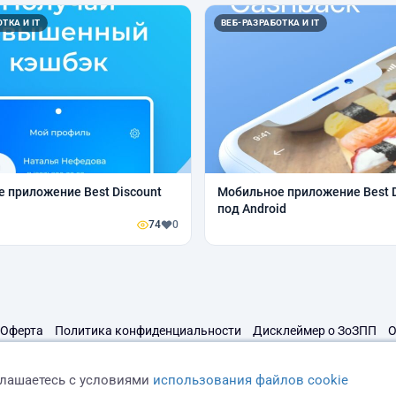
ТКА И IT
ВЕБ-РАЗРАБОТКА И IT
 приложение Best Discount
Мобильное приложение Best D
под Android
74
0
Оферта
Политика конфиденциальности
Дисклеймер о ЗоЗПП
О
глашаетесь с условиями
использования файлов cookie