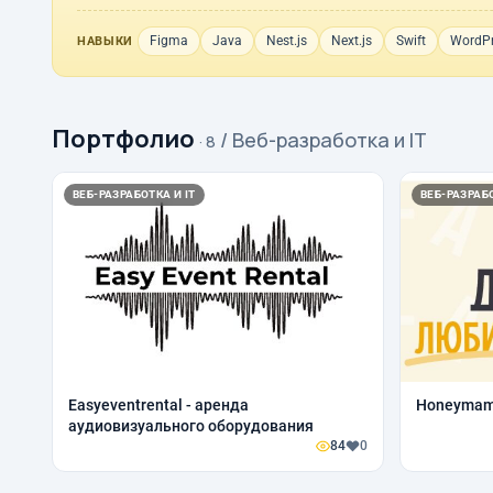
Figma
Java
Nest.js
Next.js
Swift
WordP
НАВЫКИ
Портфолио
/ Веб-разработка и IT
· 8
ВЕБ-РАЗРАБОТКА И IT
ВЕБ-РАЗРАБО
Easyeventrental - аренда
Honeyma
аудиовизуального оборудования
84
0