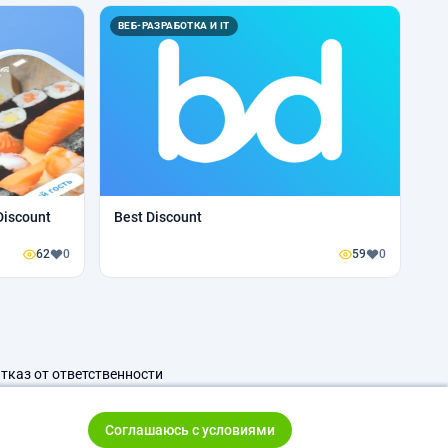
ВЕБ-РАЗРАБОТКА И IT
iscount
Best Discount
62
0
59
0
тказ от ответственности
Соглашаюсь с условиями