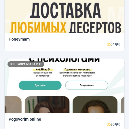
Honeymam
94
0
ВЕБ-РАЗРАБОТКА И IT
Pogovorim.online
80
0