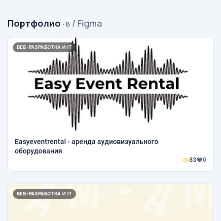
Портфолио
/ Figma
· 8
ВЕБ-РАЗРАБОТКА И IT
Easyeventrental - аренда аудиовизуального
оборудования
83
0
ВЕБ-РАЗРАБОТКА И IT