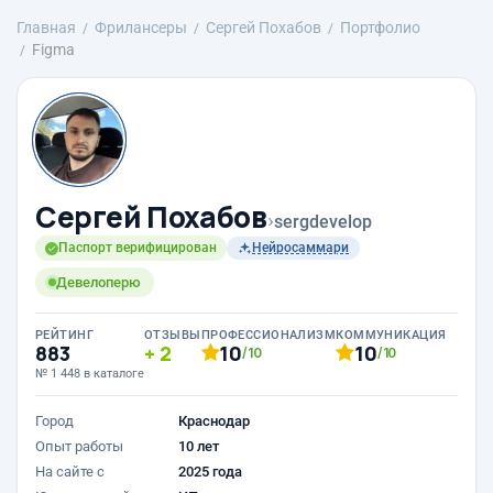
Главная
Фрилансеры
Сергей Похабов
Портфолио
Figma
Сергей Похабов
›
sergdevelop
Паспорт верифицирован
Нейросаммари
Девелоперю
РЕЙТИНГ
ОТЗЫВЫ
ПРОФЕССИОНАЛИЗМ
КОММУНИКАЦИЯ
883
2
10
10
/10
/10
№ 1 448 в каталоге
Город
Краснодар
Опыт работы
10 лет
На сайте с
2025 года