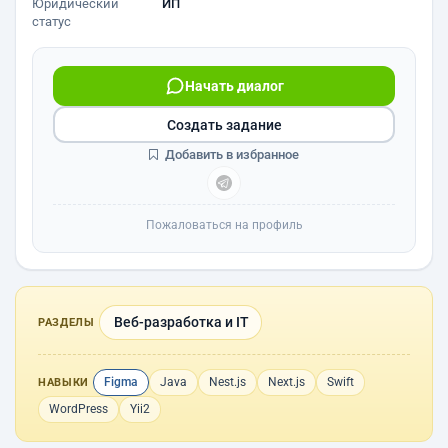
Юридический
ИП
статус
Начать диалог
Создать задание
Добавить в избранное
Пожаловаться на профиль
Веб-разработка и IT
РАЗДЕЛЫ
Figma
Java
Nest.js
Next.js
Swift
НАВЫКИ
WordPress
Yii2