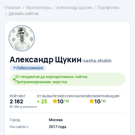
Главная
Фрилансеры
Александр Щукин
Портфолио
Дизайн сайтов
Александр Щукин
›
sasha.shukin
Нейросаммари
От лендингов до корпоративных сайтов.
Программирование, верстка
РЕЙТИНГ
ОТЗЫВЫ
ПРОФЕССИОНАЛИЗМ
КОММУНИКАЦИЯ
2 182
25
10
10
/10
/10
№ 486 в каталоге
Город
Москва
На сайте с
2017 года