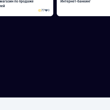
магазин по продаже
Интернет-банкинг
лей
77
0