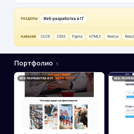
Веб-разработка и IT
РАЗДЕЛЫ
CI/CD
CSS3
Figma
HTML5
Next.js
React
НАВЫКИ
Портфолио
· 5
ВЕБ-РАЗРАБОТКА И IT
ВЕБ-РАЗРАБО