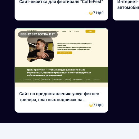
Сайт-визитка для фестиваля "CoffeFest"
Интернет-
автомоби
71
0
ВЕБ-РАЗРАБОТКА И IT
Сайт по предоставлению услуг фитнес-
тренера, платных подписок на
материлы для занятий спортом
77
0