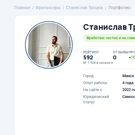
Главная
Фрилансеры
Станислав Троцюк
Портфолио
Станислав 
работаю честно и на сов
РЕЙТИНГ
ОТЗЫВЫ
ПР
592
0
-
/1
№ 1 938 в каталоге
Город
Минск
Опыт работы
4 года
На сайте с
2022 г
Юридический
Самоз
статус