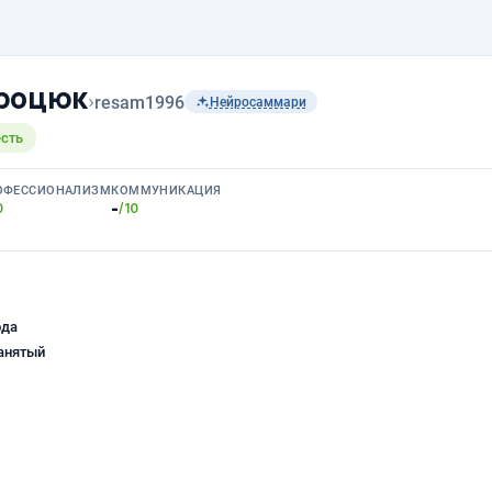
Троцюк
›
resam1996
Нейросаммари
есть
ОФЕССИОНАЛИЗМ
КОММУНИКАЦИЯ
-
0
/10
ода
анятый