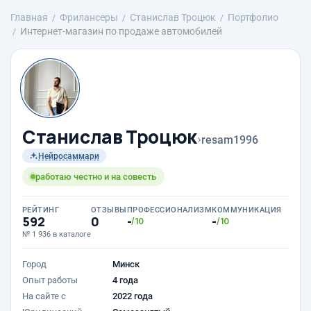
Главная
Фрилансеры
Станислав Троцюк
Портфолио
Интернет-магазин по продаже автомобилей
Станислав Троцюк
›
resam1996
Нейросаммари
работаю честно и на совесть
РЕЙТИНГ
ОТЗЫВЫ
ПРОФЕССИОНАЛИЗМ
КОММУНИКАЦИЯ
592
0
-
-
/10
/10
№ 1 936 в каталоге
Город
Минск
Опыт работы
4 года
На сайте с
2022 года