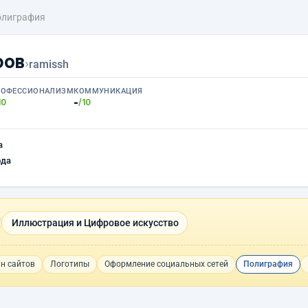
олиграфия
ров
›
ramissh
РОФЕССИОНАЛИЗМ
КОММУНИКАЦИЯ
-
10
/10
а
ода
Иллюстрация и Цифровое искусство
н сайтов
Логотипы
Оформление социальных сетей
Полиграфия