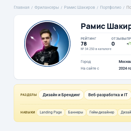
Главная
Фрилансеры
Рамис Шакиров
Портфолио
П
Рамис Шаки
РЕЙТИНГ
ОТЗЫВЫ
П
78
0
-
/
№ 34 250 в каталоге
Город
Москв
На сайте с
2024 г
Дизайн и Брендинг
Веб-разработка и IT
РАЗДЕЛЫ
Landing Page
Баннеры
Гейм-дизайнер
Дизай
НАВЫКИ