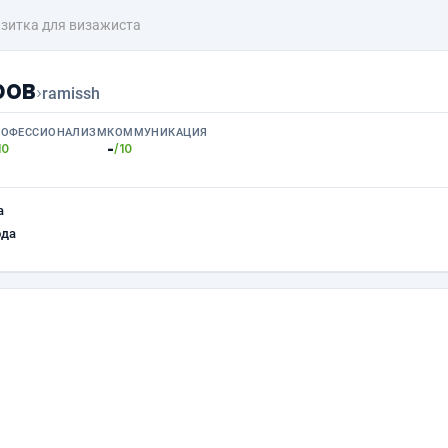
зитка для визажиста
ров
›
ramissh
РОФЕССИОНАЛИЗМ
КОММУНИКАЦИЯ
-
10
/10
а
ода