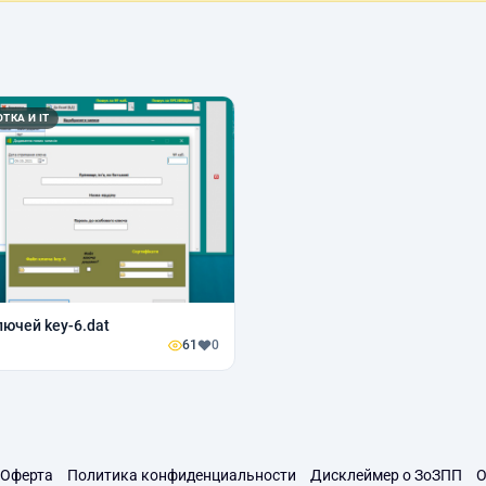
ТКА И IT
лючей key-6.dat
61
0
Оферта
Политика конфиденциальности
Дисклеймер о ЗоЗПП
О