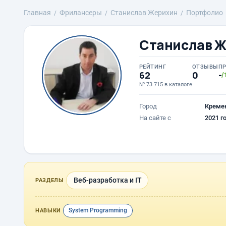
Главная
Фрилансеры
Станислав Жерихин
Портфолио
Станислав 
РЕЙТИНГ
ОТЗЫВЫ
П
62
0
-
/
№ 73 715 в каталоге
Город
Креме
На сайте с
2021 г
Веб-разработка и IT
РАЗДЕЛЫ
System Programming
НАВЫКИ