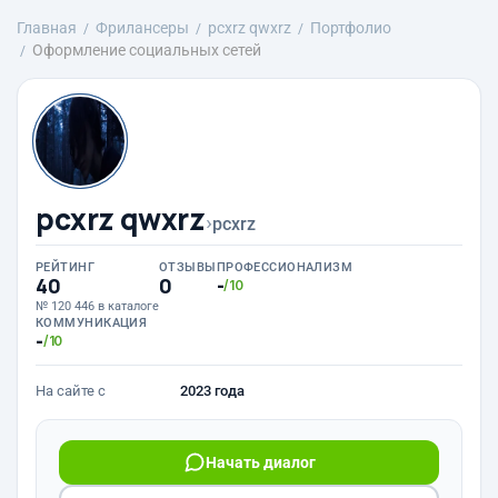
Главная
Фрилансеры
pcxrz qwxrz
Портфолио
Оформление социальных сетей
pcxrz qwxrz
›
pcxrz
РЕЙТИНГ
ОТЗЫВЫ
ПРОФЕССИОНАЛИЗМ
40
0
-
/10
№ 120 446 в каталоге
КОММУНИКАЦИЯ
-
/10
На сайте с
2023 года
Начать диалог