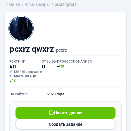
Главная
Фрилансеры
pcxrz qwxrz
pcxrz qwxrz
›
pcxrz
РЕЙТИНГ
ОТЗЫВЫ
ПРОФЕССИОНАЛИЗМ
40
0
-
/10
№ 120 446 в каталоге
КОММУНИКАЦИЯ
-
/10
На сайте с
2023 года
Начать диалог
Создать задание