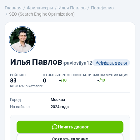
Главная
Фрилансеры
Илья Павлов
Портфолио
SEO (Search Engine Optimization)
Илья Павлов
›
pavlovilya12
Нейросаммари
РЕЙТИНГ
ОТЗЫВЫ
ПРОФЕССИОНАЛИЗМ
КОММУНИКАЦИЯ
83
0
-
-
/10
/10
№ 28 697 в каталоге
Город
Москва
На сайте с
2024 года
Начать диалог
Создать задание