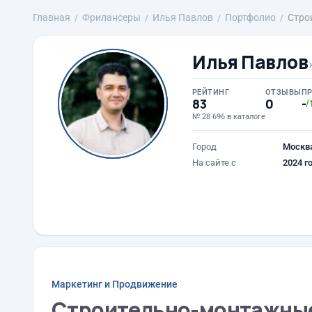
Главная
Фрилансеры
Илья Павлов
Портфолио
Стро
Илья Павлов
РЕЙТИНГ
ОТЗЫВЫ
П
83
0
-
/
№ 28 696 в каталоге
Город
Москв
На сайте с
2024 г
Маркетинг и Продвижение
Строительно-монтажные