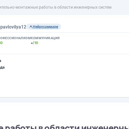
ительно-монтажные работы в области инженерных систем
›
pavlovilya12
Нейросаммари
РОФЕССИОНАЛИЗМ
КОММУНИКАЦИЯ
-
10
/10
а
ода
 работы в области инженерн