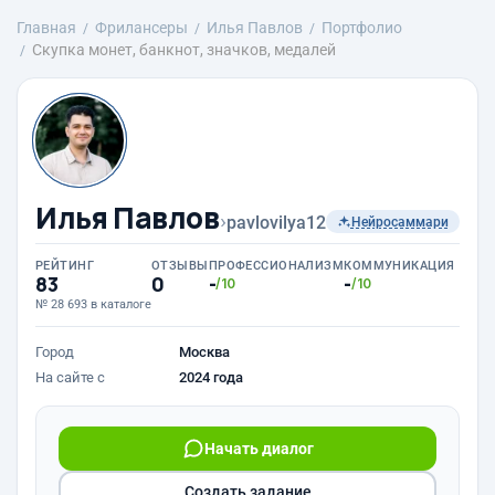
Главная
Фрилансеры
Илья Павлов
Портфолио
Скупка монет, банкнот, значков, медалей
Илья Павлов
›
pavlovilya12
Нейросаммари
РЕЙТИНГ
ОТЗЫВЫ
ПРОФЕССИОНАЛИЗМ
КОММУНИКАЦИЯ
83
0
-
-
/10
/10
№ 28 693 в каталоге
Город
Москва
На сайте с
2024 года
Начать диалог
Создать задание