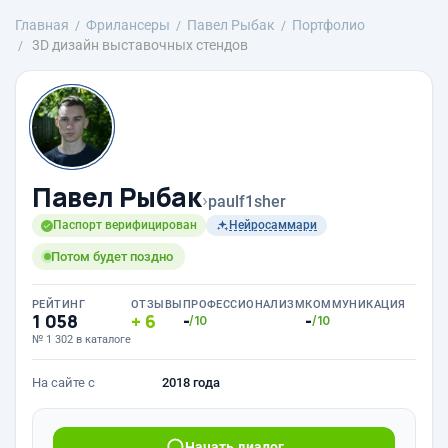
Главная
Фрилансеры
Павел Рыбак
Портфолио
3D дизайн выставочных стендов
Павел Рыбак
›
paulf1sher
Паспорт верифицирован
Нейросаммари
Потом будет поздно
РЕЙТИНГ
ОТЗЫВЫ
ПРОФЕССИОНАЛИЗМ
КОММУНИКАЦИЯ
1 058
6
-
-
/10
/10
№ 1 302 в каталоге
На сайте с
2018 года
Начать диалог