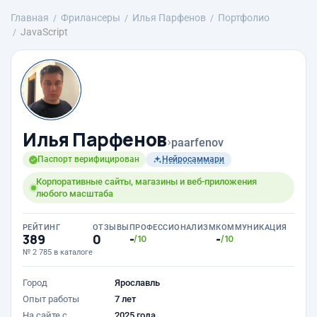
Главная
Фрилансеры
Илья Парфенов
Портфолио
JavaScript
Илья Парфенов
›
paarfenov
Паспорт верифицирован
Нейросаммари
Корпоративные сайты, магазины и веб-приложения
любого масштаба
РЕЙТИНГ
ОТЗЫВЫ
ПРОФЕССИОНАЛИЗМ
КОММУНИКАЦИЯ
389
0
-
-
/10
/10
№ 2 785 в каталоге
Город
Ярославль
Опыт работы
7 лет
На сайте с
2025 года