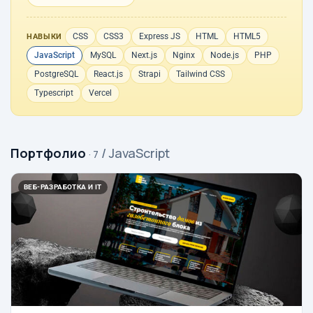
CSS
CSS3
Express JS
HTML
HTML5
НАВЫКИ
JavaScript
MySQL
Next.js
Nginx
Node.js
PHP
PostgreSQL
React.js
Strapi
Tailwind CSS
Typescript
Vercel
Портфолио
/ JavaScript
· 7
ВЕБ-РАЗРАБОТКА И IT