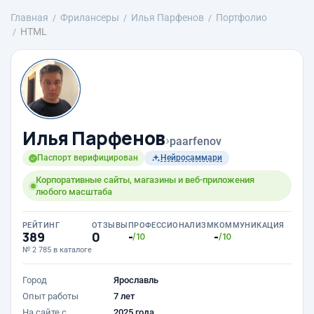
Главная
Фрилансеры
Илья Парфенов
Портфолио
HTML
Илья Парфенов
›
paarfenov
Паспорт верифицирован
Нейросаммари
Корпоративные сайты, магазины и веб-приложения
любого масштаба
РЕЙТИНГ
ОТЗЫВЫ
ПРОФЕССИОНАЛИЗМ
КОММУНИКАЦИЯ
389
0
-
-
/10
/10
№ 2 785 в каталоге
Город
Ярославль
Опыт работы
7 лет
На сайте с
2025 года