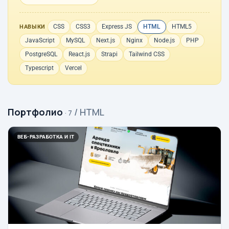
CSS
CSS3
Express JS
HTML
HTML5
НАВЫКИ
JavaScript
MySQL
Next.js
Nginx
Node.js
PHP
PostgreSQL
React.js
Strapi
Tailwind CSS
Typescript
Vercel
Портфолио
/ HTML
· 7
ВЕБ-РАЗРАБОТКА И IT