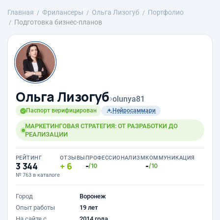
Главная
Фрилансеры
Ольга Лизогуб
Портфолио
Подготовка бизнес-планов
Ольга Лизогуб
›
olunya81
Паспорт верифицирован
Нейросаммари
МАРКЕТИНГОВАЯ СТРАТЕГИЯ: ОТ РАЗРАБОТКИ ДО
РЕАЛИЗАЦИИ
РЕЙТИНГ
ОТЗЫВЫ
ПРОФЕССИОНАЛИЗМ
КОММУНИКАЦИЯ
3 344
6
-
-
/10
/10
№ 763 в каталоге
Город
Воронеж
Опыт работы
19 лет
На сайте с
2014 года