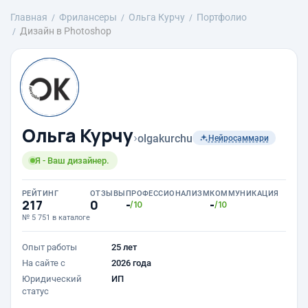
Главная
Фрилансеры
Ольга Курчу
Портфолио
Дизайн в Photoshop
Ольга Курчу
›
olgakurchu
Нейросаммари
Я - Ваш дизайнер.
РЕЙТИНГ
ОТЗЫВЫ
ПРОФЕССИОНАЛИЗМ
КОММУНИКАЦИЯ
217
0
-
-
/10
/10
№ 5 751 в каталоге
Опыт работы
25 лет
На сайте с
2026 года
Юридический
ИП
статус