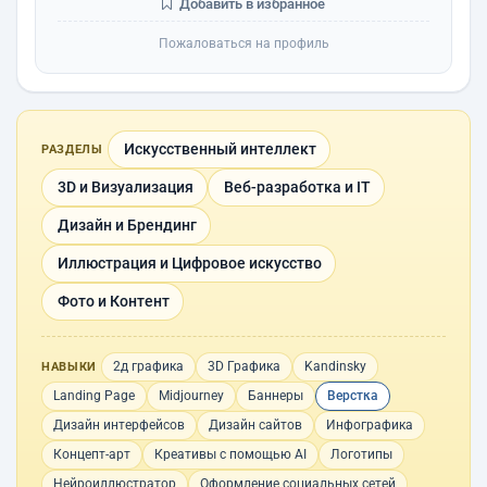
Добавить в избранное
Пожаловаться на профиль
Искусственный интеллект
РАЗДЕЛЫ
3D и Визуализация
Веб-разработка и IT
Дизайн и Брендинг
Иллюстрация и Цифровое искусство
Фото и Контент
2д графика
3D Графика
Kandinsky
НАВЫКИ
Landing Page
Midjourney
Баннеры
Верстка
Дизайн интерфейсов
Дизайн сайтов
Инфографика
Концепт-арт
Креативы с помощью AI
Логотипы
Нейроиллюстратор
Оформление социальных сетей