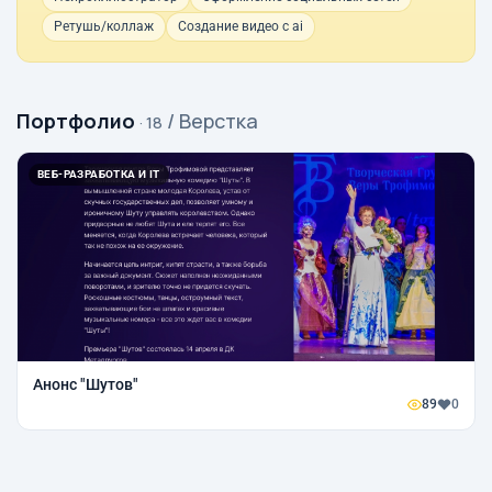
Ретушь/коллаж
Создание видео с ai
Портфолио
/ Верстка
· 18
ВЕБ-РАЗРАБОТКА И IT
Анонс "Шутов"
89
0