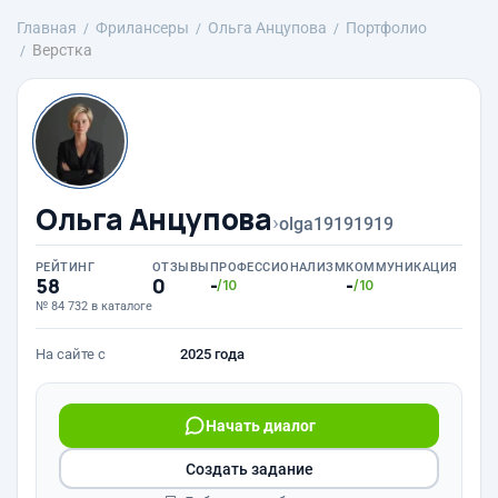
Главная
Фрилансеры
Ольга Анцупова
Портфолио
Верстка
Ольга Анцупова
›
olga19191919
РЕЙТИНГ
ОТЗЫВЫ
ПРОФЕССИОНАЛИЗМ
КОММУНИКАЦИЯ
58
0
-
-
/10
/10
№ 84 732 в каталоге
На сайте с
2025 года
Начать диалог
Создать задание