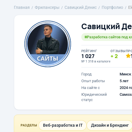
Главная
Фрилансеры
Савицкий Денис
Портфолио
E
Савицкий Д
Разработка сайтов под к
РЕЙТИНГ
ОТЗЫВЫ
ПР
1 027
2
№ 1 318 в каталоге
Город
Минск
Опыт работы
5 лет
На сайте с
2024 г
Юридический
Самоз
статус
Веб-разработка и IT
Дизайн и Брендинг
РАЗДЕЛЫ