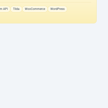
am API
Tilda
WooCommerce
WordPress