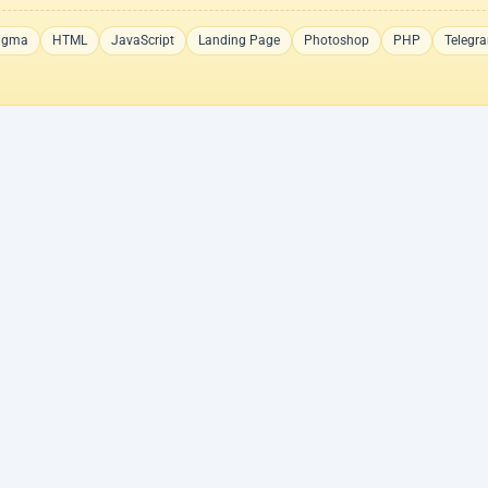
igma
HTML
JavaScript
Landing Page
Photoshop
PHP
Telegr