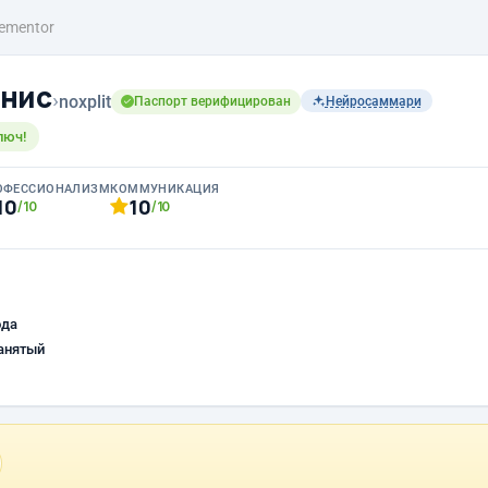
lementor
енис
›
noxplit
Паспорт верифицирован
Нейросаммари
люч!
ОФЕССИОНАЛИЗМ
КОММУНИКАЦИЯ
10
10
/10
/10
ода
анятый