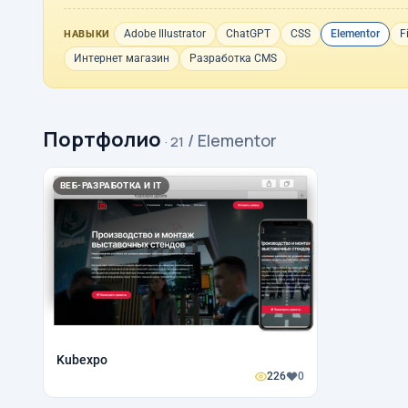
Adobe Illustrator
ChatGPT
CSS
Elementor
F
НАВЫКИ
Интернет магазин
Разработка CMS
Портфолио
/ Elementor
· 21
ВЕБ-РАЗРАБОТКА И IT
Kubexpo
226
0