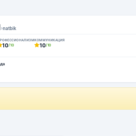
l
›
natbik
РОФЕССИОНАЛИЗМ
КОММУНИКАЦИЯ
10
10
/10
/10
ода