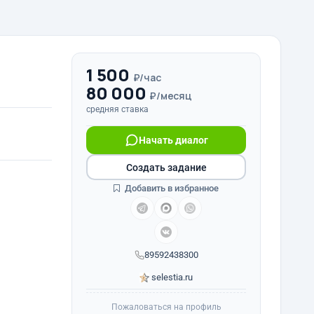
1 500
₽/час
80 000
₽/месяц
средняя ставка
Начать диалог
Создать задание
Добавить в избранное
89592438300
selestia.ru
Пожаловаться на профиль