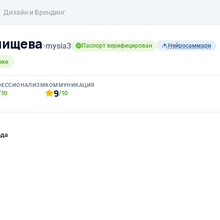
Дизайн и Брендинг
нищева
›
mysia3
Паспорт верифицирован
Нейросаммари
оке
ФЕССИОНАЛИЗМ
КОММУНИКАЦИЯ
9
/10
/10
ода