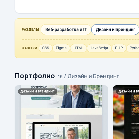
Веб-разработка и IT
Дизайн и Брендинг
РАЗДЕЛЫ
CSS
Figma
HTML
JavaScript
PHP
Pyth
НАВЫКИ
Портфолио
/ Дизайн и Брендинг
· 16
ДИЗАЙН И БРЕНДИНГ
ДИЗАЙН И Б