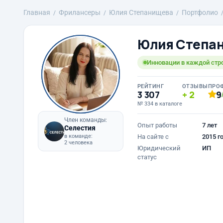
Главная
Фрилансеры
Юлия Степанищева
Портфолио
Юлия Степа
Инновации в каждой стр
РЕЙТИНГ
ОТЗЫВЫ
ПРО
3 307
2
9
№ 334 в каталоге
Член команды:
Опыт работы
7 лет
Селестия
в команде:
На сайте с
2015 г
2 человека
Юридический
ИП
статус